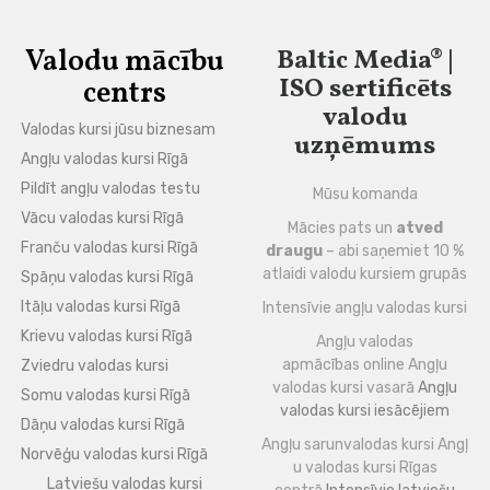
Valodu mācību
Baltic Media® |
ISO sertificēts
centrs
valodu
Valodas kursi jūsu biznesam
uzņēmums
Angļu valodas kursi Rīgā
Pildīt angļu valodas testu
Mūsu komanda
Vācu valodas kursi Rīgā
Mācies pats un
atved
Franču valodas kursi Rīgā
draugu
– abi saņemiet 10 %
atlaidi valodu kursiem grupās
Spāņu valodas kursi Rīgā
Itāļu valodas kursi Rīgā
Intensīvie angļu valodas kursi
Krievu valodas kursi Rīgā
Angļu valodas
apmācības online
Angļu
Zviedru valodas kursi
valodas kursi vasarā
Angļu
Somu valodas kursi Rīgā
valodas kursi iesācējiem
Dāņu valodas kursi Rīgā
Angļu sarunvalodas kursi
Angļ
Norvēģu valodas kursi Rīgā
u valodas kursi Rīgas
Latviešu valodas kursi