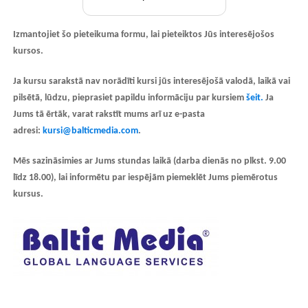
Izmantojiet šo pieteikuma formu, lai pieteiktos Jūs interesējošos
kursos.
Ja kursu sarakstā nav norādīti kursi jūs interesējošā valodā, laikā vai
pilsētā, lūdzu, pieprasiet papildu informāciju par kursiem
šeit.
Ja
Jums tā ērtāk, varat rakstīt mums arī uz e-pasta
adresi:
kursi@balticmedia.com
.
Mēs sazināsimies ar Jums stundas laikā (darba dienās no plkst. 9.00
līdz 18.00), lai informētu par iespējām piemeklēt Jums piemērotus
kursus.