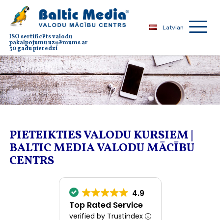
Latvian
ISO sertificēts valodu
pakalpojumu uzņēmums ar
30 gadu pieredzi
PIETEIKTIES VALODU KURSIEM |
BALTIC MEDIA VALODU MĀCĪBU
CENTRS
4.9
Top Rated Service
verified by Trustindex