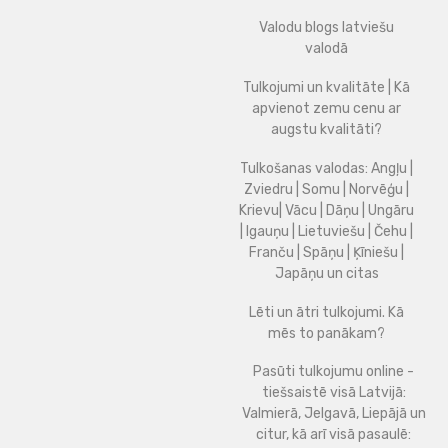
Valodu blogs latviešu
valodā
Tulkojumi un kvalitāte | Kā
apvienot zemu cenu ar
augstu kvalitāti?
Tulkošanas valodas: Angļu |
Zviedru | Somu | Norvēģu |
Krievu| Vācu | Dāņu | Ungāru
| Igauņu | Lietuviešu | Čehu |
Franču | Spāņu | Ķīniešu |
Japāņu un citas
Lēti un ātri tulkojumi. Kā
mēs to panākam?
Pasūti tulkojumu online -
tiešsaistē visā Latvijā:
Valmierā, Jelgavā, Liepājā un
citur, kā arī visā pasaulē: