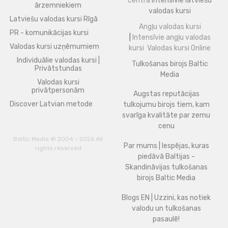
centrā
Intensīvie latviešu
ārzemniekiem
valodas kursi
Latviešu valodas kursi Rīgā
Angļu valodas kursi
PR - komunikācijas kursi
|
Intensīvie angļu valodas
Valodas kursi uzņēmumiem
kursi
Valodas kursi Online
Individuālie valodas kursi |
Tulkošanas birojs Baltic
Privātstundas
Media
Valodas kursi
privātpersonām
Augstas reputācijas
Discover Latvian metode
tulkojumu birojs tiem, kam
svarīga kvalitāte par zemu
cenu
Baltic Media © 2004 - 2026 All
Par mums | Iespējas, kuras
rights reserved
piedāvā Baltijas -
Skandināvijas tulkošanas
birojs Baltic Media
Blogs EN | Uzzini, kas notiek
valodu un tulkošanas
pasaulē!