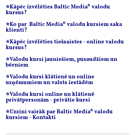
⭐️
Kāpēc izvēlēties Baltic Media® valodu
kursus?
⭐️
Ko par Baltic Media® valodu kursiem saka
klienti?
⭐️
Kāpēc izvēlēties tiešsaistes - online valodu
kursus?
⭐️
Valodu kursi jauniešiem, pusaudžiem un
bērniem
⭐️
Valodu kursi klātienē un online
uzņēmumiem un valsts iestādēm
⭐️
Valodu kursi online un klātienē
privātpersonām - privātie kursi
⭐️
Uzzini vairāk par Baltic Media® valodu
kursiem - Kontakti