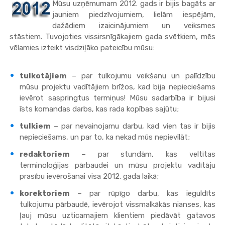
Mūsu uzņēmumam 2012. gads ir bijis bagāts ar
jauniem piedzīvojumiem, lielām iespējām,
dažādiem izaicinājumiem un veiksmes
stāstiem. Tuvojoties vissirsnīgākajiem gada svētkiem, mēs
vēlamies izteikt visdziļāko pateicību mūsu:
tulkotājiem
– par tulkojumu veikšanu un palīdzību
mūsu projektu vadītājiem brīžos, kad bija nepieciešams
ievērot saspringtus termiņus! Mūsu sadarbība ir bijusi
īsts komandas darbs, kas rada kopības sajūtu;
tulkiem
– par nevainojamu darbu, kad vien tas ir bijis
nepieciešams, un par to, ka nekad mūs nepievīlāt;
redaktoriem
– par stundām, kas veltītas
terminoloģijas pārbaudei un mūsu projektu vadītāju
prasību ievērošanai visa 2012. gada laikā;
korektoriem
– par rūpīgo darbu, kas ieguldīts
tulkojumu pārbaudē, ievērojot vissmalkākās nianses, kas
ļauj mūsu uzticamajiem klientiem piedāvāt gatavos