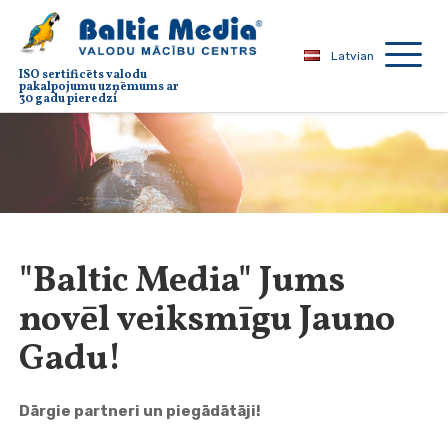
Latvian
ISO sertificēts valodu
pakalpojumu uzņēmums ar
30 gadu pieredzi
"Baltic Media" Jums
novēl veiksmīgu Jauno
Gadu!
Dārgie partneri un piegādātāji!