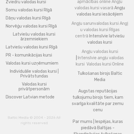
apmācības online
Angļu
Zviedru valodas kursi
valodas kursi vasarā
Angļu
Somu valodas kursi Rīgā
valodas kursi iesācējiem
Dāņu valodas kursi Rīgā
Angļu sarunvalodas kursi
Angļ
Norvēģu valodas kursi Rīgā
u valodas kursi Rīgas
Latviešu valodas kursi
centrā
Intensīvie latviešu
ārzemniekiem
valodas kursi
Latviešu valodas kursi Rīgā
Angļu valodas kursi
PR - komunikācijas kursi
|
Intensīvie angļu valodas
Valodas kursi uzņēmumiem
kursi
Valodas kursi Online
Individuālie valodas kursi |
Tulkošanas birojs Baltic
Privātstundas
Media
Valodas kursi
privātpersonām
Augstas reputācijas
Discover Latvian metode
tulkojumu birojs tiem, kam
svarīga kvalitāte par zemu
cenu
Baltic Media © 2004 - 2026 All
Par mums | Iespējas, kuras
rights reserved
piedāvā Baltijas -