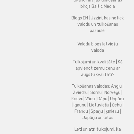
Skandināvijas tulkošanas
birojs Baltic Media
Blogs EN | Uzzini, kas notiek
valodu un tulkošanas
pasaulē!
Valodu blogs latviešu
valodā
Tulkojumi un kvalitāte | Kā
apvienot zemu cenu ar
augstu kvalitāti?
Tulkošanas valodas: Angļu |
Zviedru | Somu | Norvēģu |
Krievu| Vācu | Dāņu | Ungāru
| Igauņu | Lietuviešu | Čehu |
Franču | Spāņu | Ķīniešu |
Japāņu un citas
Lēti un ātri tulkojumi. Kā