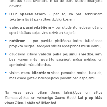
tekstus tādā kvalitātē, it kā tie būtu skaisti iesaiņota
dāvana;
DTP speciālistiem
– par to, ka pat tehniskiem
tekstiem ļāvāt izskatīties dzīvīgi košiem;
valodu pasniedzējiem
– par studentu iedvesmošanu
spert tālākus soļus viņu dzīvē un karjerā;
notāram
– par punkta pielikšanu katra tulkošanas
projekta beigās, tādējādi oficiāli apstiprinot mūsu darbu;
daudziem citiem
valodu pakalpojumu sniedzējiem
,
bez kuriem mēs nevarētu sasniegt mūsu mērķus un
apmierināt mūsu klientus.
visiem mūsu
klientiem
visās pasaules malās, kuru dēļ
mēs esam gatavi neiespējamo padarīt par iespējamu.
No visas sirds vēlam Jums brīnišķīgus un siltus
Ziemassvētkus un veiksmīgu Jauno Gadu!
Lai piepildās
visas Jūsu labās vēlēšanās!