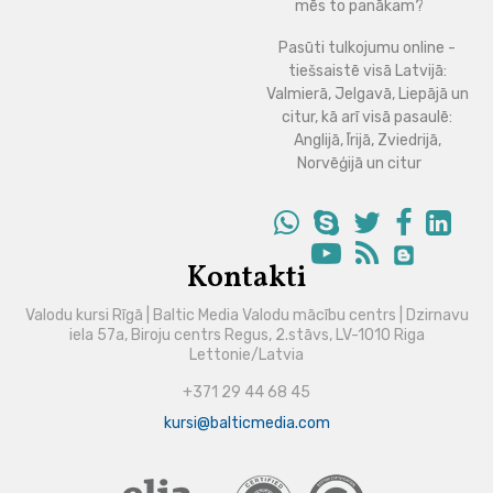
mēs to panākam?
Pasūti tulkojumu online -
tiešsaistē visā Latvijā:
Valmierā, Jelgavā, Liepājā un
citur, kā arī visā pasaulē:
Anglijā, Īrijā, Zviedrijā,
Norvēģijā un citur
Kontakti
Valodu kursi Rīgā | Baltic Media Valodu mācību centrs | Dzirnavu
iela 57a, Biroju centrs Regus, 2.stāvs, LV-1010 Riga
Lettonie/Latvia
+371 29 44 68 45
kursi@balticmedia.com